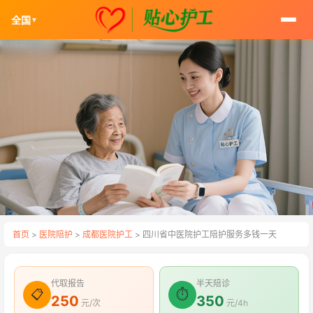
全国
▼
首页
>
医院陪护
>
成都医院护工
> 四川省中医院护工陪护服务多钱一天
代取报告
半天陪诊
📋
⏱
250
350
元/次
元/4h