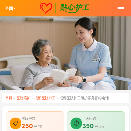
全国
▼
首页
>
医院陪护
>
成都医院护工
> 成都医院护工陪护服务预约电话
代取报告
半天陪诊
📋
⏱
250
350
元/次
元/4h