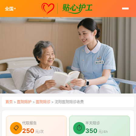
全国
▼
首页
>
医院陪护
>
医院陪诊
> 沈阳医院陪诊收费
代取报告
半天陪诊
📋
⏱
250
350
元/次
元/4h