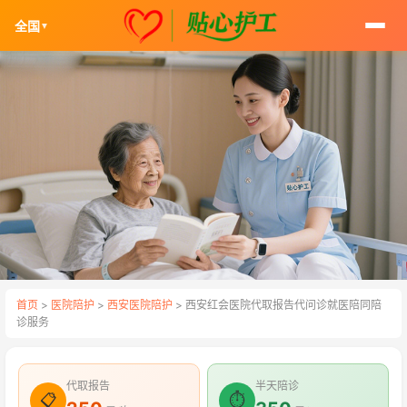
全国
▼
首页
>
医院陪护
>
西安医院陪护
> 西安红会医院代取报告代问诊就医陪同陪
诊服务
代取报告
半天陪诊
📋
⏱