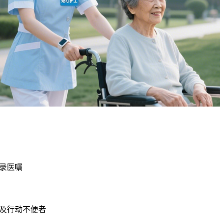
录医嘱
及行动不便者