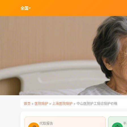
全国
▼
首页
>
医院陪护
>
上海医院陪护
> 中山医院护工陪诊陪护价格
代取报告
半