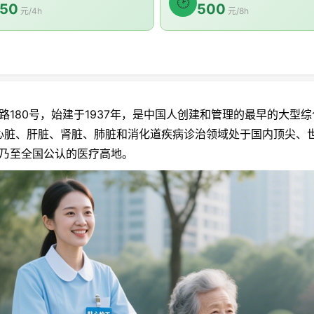
🕑
50
500
元/4h
元/8h
80号，始建于1937年，是中国人创建和管理的最早的大型综
心脏、肝脏、肾脏、肺脏和消化道疾病诊治领域处于国内顶尖、
海乃至全国公认的医疗高地。