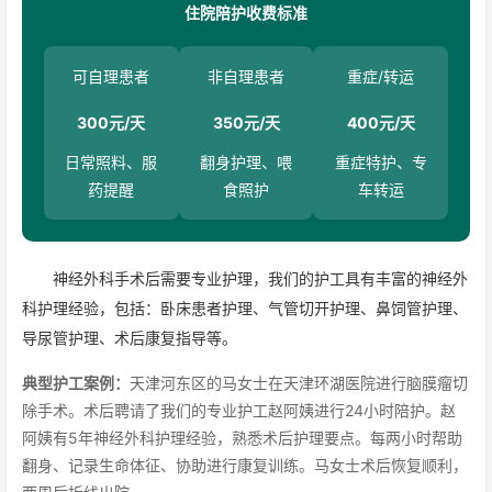
住院陪护收费标准
可自理患者
非自理患者
重症/转运
300元/天
350元/天
400元/天
日常照料、服
翻身护理、喂
重症特护、专
药提醒
食照护
车转运
神经外科手术后需要专业护理，我们的护工具有丰富的神经外
科护理经验，包括：卧床患者护理、气管切开护理、鼻饲管护理、
导尿管护理、术后康复指导等。
典型护工案例：
天津河东区的马女士在天津环湖医院进行脑膜瘤切
除手术。术后聘请了我们的专业护工赵阿姨进行24小时陪护。赵
阿姨有5年神经外科护理经验，熟悉术后护理要点。每两小时帮助
翻身、记录生命体征、协助进行康复训练。马女士术后恢复顺利，