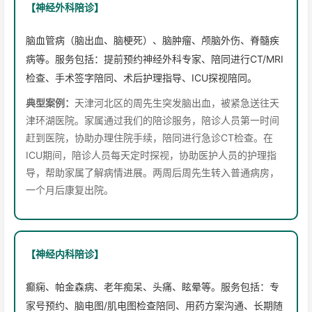
【神经外科陪诊】
脑血管病（脑出血、脑梗死）、脑肿瘤、颅脑外伤、脊髓疾
病等。服务包括：提前预约神经外科专家、陪同进行CT/MRI
检查、手术签字陪同、术后护理指导、ICU探视陪同。
典型案例：
天津河北区的周先生突发脑出血，被紧急送往天
津环湖医院。家属通过我们的陪诊服务，陪诊人员第一时间
赶到医院，协助办理住院手续，陪同进行急诊CT检查。在
ICU期间，陪诊人员每天定时探视，协助医护人员的护理指
导，帮助家属了解病情进展。两周后周先生转入普通病房，
一个月后康复出院。
【神经内科陪诊】
癫痫、帕金森病、老年痴呆、头痛、眩晕等。服务包括：专
家号预约、脑电图/肌电图检查陪同、用药方案沟通、长期随