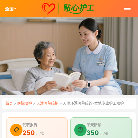
全国
▼
首页
>
医院陪护
>
天津医院陪护
> 天津环湖医院陪诊-本地专业护工陪护
代取报告
半天陪诊
📋
⏱
250
350
元/次
元/4h