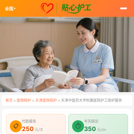
全国
▼
首页
>
医院陪护
>
天津医院陪护
> 天津中医药大学附属医院护工陪护服务
代取报告
半天陪诊
📋
⏱
250
350
元/次
元/4h