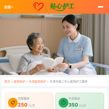
全国
▼
首页
>
医院陪护
>
天津医院陪护
> 天津市第三中心医院护工服务
代取报告
半天陪诊
📋
⏱
250
350
元/次
元/4h