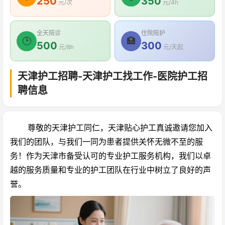
250
350
元/次
元/4h
全天陪诊
住院陪护
🕑
🏥
500
300
元/8h
元/天起
天津护工招聘-天津护工找工作-医院护工招
聘信息
尊敬的天津护工同仁，天津贴心护工真诚邀请您加入
我们的团队，与我们一同为患者提供关怀无微不至的服
务！作为天津市备受认可的专业护工服务机构，我们以卓
越的服务质量和专业的护工团队在行业中树立了良好的声
誉。