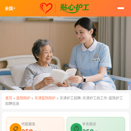
全国
▼
首页
>
医院陪护
>
天津医院陪护
> 天津护工招聘-天津护工找工作-医院护工
招聘信息
代取报告
半天陪诊
📋
⏱