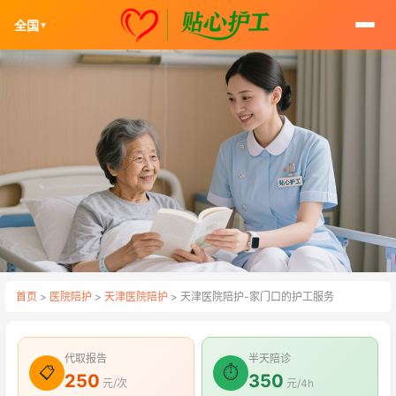
全国
▼
首页
>
医院陪护
>
天津医院陪护
> 天津医院陪护-家门口的护工服务
代取报告
半天陪诊
📋
⏱
250
350
元/次
元/4h