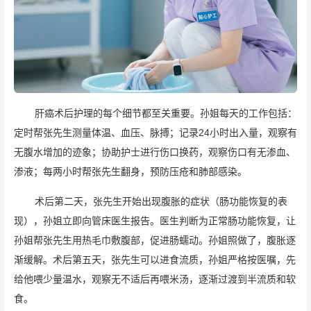
肝癌术后护理的每个细节都至关重要。孙姐每天的工作包括：
定时帮张先生测量体温、血压、脉搏；记录24小时出入量，观察有
无腹水增加的迹象；协助护士进行伤口换药，观察伤口有无渗血、
渗液；每两小时帮张先生翻身，预防压疮和肺部感染。
术后第二天，张先生开始出现腹胀的症状（肠功能恢复的表
现），孙姐立即向管床医生报告。医生判断为正常肠功能恢复，让
孙姐帮张先生用热毛巾敷腹部，促进肠蠕动。孙姐照做了，腹胀逐
渐缓解。术后第五天，张先生可以进食流质，孙姐严格按医嘱，先
给他喂少量温水，观察无不适后再喂米汤，逐渐过渡到半流质和软
食。