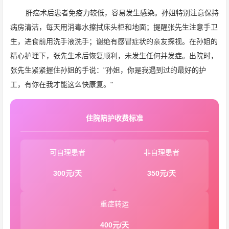
肝癌术后患者免疫力较低，容易发生感染。孙姐特别注意保持
病房清洁，每天用消毒水擦拭床头柜和地面；提醒张先生注意手卫
生，进食前用洗手液洗手；谢绝有感冒症状的亲友探视。在孙姐的
精心护理下，张先生术后恢复顺利，未发生任何并发症。出院时，
张先生紧紧握住孙姐的手说："孙姐，你是我遇到过的最好的护
工，有你在我才能这么快康复。"
住院陪护收费标准
可自理患者
非自理患者
300元/天
350元/天
重症转运
400元/天