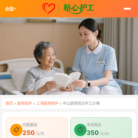
全国
▼
首页
>
医院陪护
>
上海医院陪护
> 中山医院陪诊护工价格
代取报告
半天陪诊
📋
⏱
250
350
元/次
元/4h