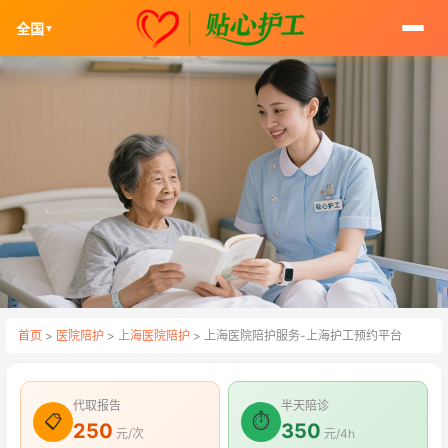
全国
▼
首页
>
医院陪护
>
上海医院陪护
> 上海医院陪护服务-上海护工预约平台
代取报告
半天陪诊
📋
⏱
250
350
元/次
元/4h