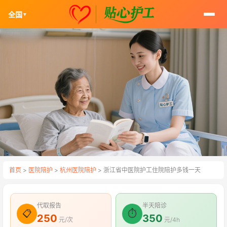
全国
▼
首页
>
医院陪护
>
杭州医院陪护
> 浙江省中医院护工住院陪护多钱一天
代取报告
半天陪诊
📋
⏱
250
350
元/次
元/4h