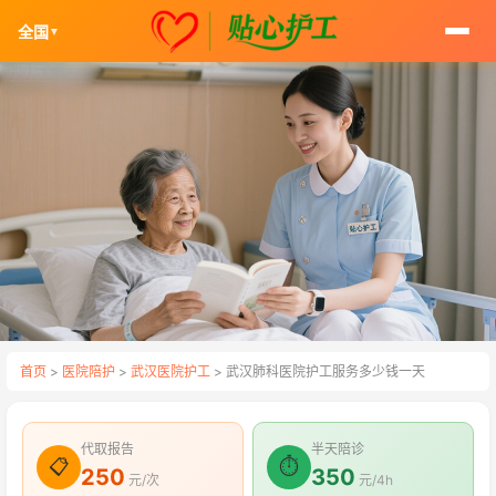
全国
▼
首页
>
医院陪护
>
武汉医院护工
> 武汉肺科医院护工服务多少钱一天
代取报告
半天陪诊
📋
⏱
250
350
元/次
元/4h