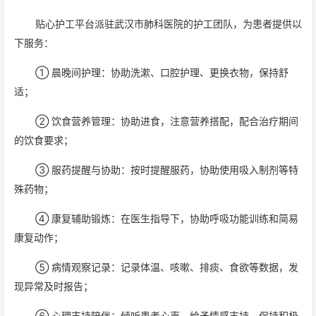
贴心护工平台派驻武汉市肺科医院的护工团队，为患者提供以
下服务：
① 晨晚间护理：协助洗漱、口腔护理、更换衣物，保持舒
适；
② 饮食营养管理：协助进食，注意营养搭配，配合治疗期间
的饮食要求；
③ 服药提醒与协助：按时提醒服药，协助使用吸入制剂等特
殊药物；
④ 康复辅助锻炼：在医生指导下，协助呼吸功能训练和简易
康复动作；
⑤ 病情观察记录：记录体温、咳嗽、排痰、食欲等数据，发
现异常及时报告；
⑥ 心理支持陪伴：倾听患者心声，给予情感支持，保持积极