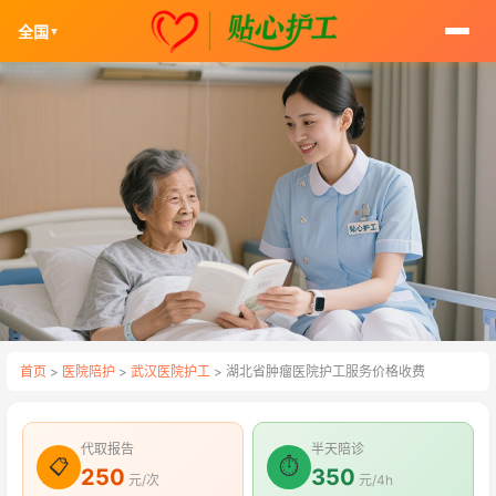
全国
▼
首页
>
医院陪护
>
武汉医院护工
> 湖北省肿瘤医院护工服务价格收费
代取报告
半天陪诊
📋
⏱
250
350
元/次
元/4h