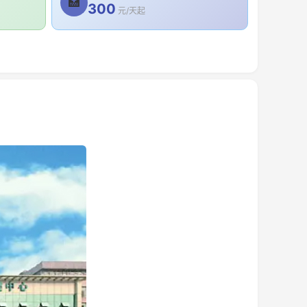
🏥
300
元/天起