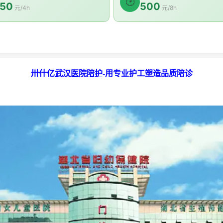
🕑
50
500
元/4h
元/8h
卅什亿
武汉医院陪护
-用专业护工塑造品质陪诊