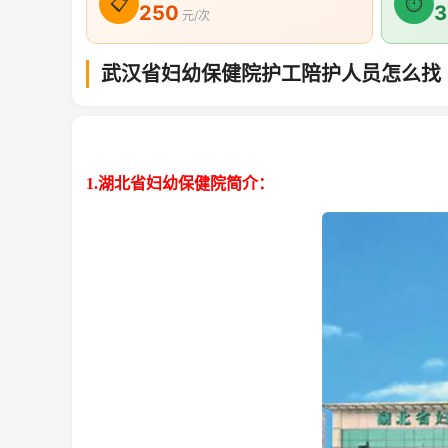
📋
⏱
250
3
元/次
武汉省妇幼保健院护工陪护人员怎么找
1.湖北省妇幼保健院简介：