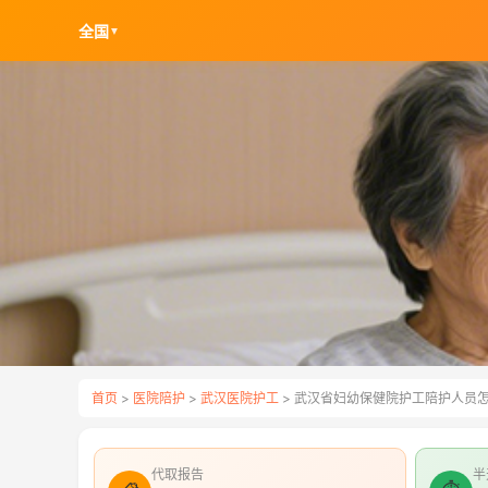
全国
▼
首页
>
医院陪护
>
武汉医院护工
> 武汉省妇幼保健院护工陪护人员
代取报告
半