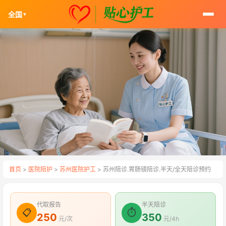
全国
▼
首页
>
医院陪护
>
苏州医院护工
> 苏州陪诊.胃肠镜陪诊.半天/全天陪诊预约
代取报告
半天陪诊
📋
⏱
250
350
元/次
元/4h