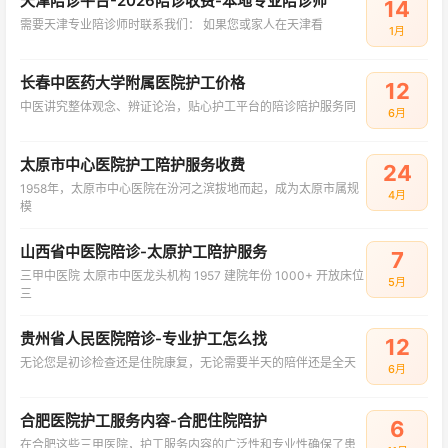
天津陪诊平台-2026陪诊收费-本地专业陪诊师
14
需要天津专业陪诊师时联系我们： 如果您或家人在天津看
1月
长春中医药大学附属医院护工价格
12
中医讲究整体观念、辨证论治，贴心护工平台的陪诊陪护服务同
6月
太原市中心医院护工陪护服务收费
24
1958年，太原市中心医院在汾河之滨拔地而起，成为太原市属规
4月
模
山西省中医院陪诊-太原护工陪护服务
7
三甲中医院 太原市中医龙头机构 1957 建院年份 1000+ 开放床位
5月
三
贵州省人民医院陪诊-专业护工怎么找
12
无论您是初诊检查还是住院康复，无论需要半天的陪伴还是全天
6月
合肥医院护工服务内容-合肥住院陪护
6
在合肥这些三甲医院，护工服务内容的广泛性和专业性确保了患