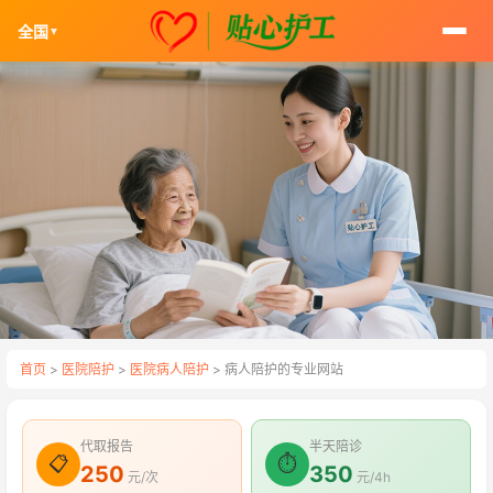
全国
▼
首页
>
医院陪护
>
医院病人陪护
> 病人陪护的专业网站
代取报告
半天陪诊
📋
⏱
250
350
元/次
元/4h