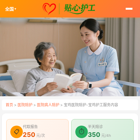
全国
▼
首页
>
医院陪护
>
医院病人陪护
> 宝鸡医院陪护-宝鸡护工服务内容
代取报告
半天陪诊
📋
⏱
250
350
元/次
元/4h