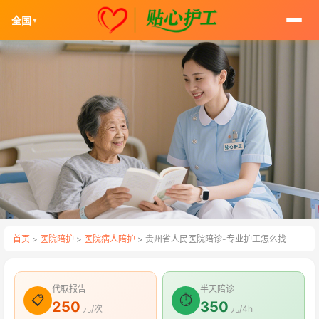
全国
▼
首页
>
医院陪护
>
医院病人陪护
> 贵州省人民医院陪诊-专业护工怎么找
代取报告
半天陪诊
📋
⏱
250
350
元/次
元/4h