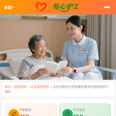
全国
▼
首页
>
医院陪护
>
北京医院陪护
> 北京中医药大学附属护国寺中医医院护工
预约
代取报告
半天陪诊
📋
⏱