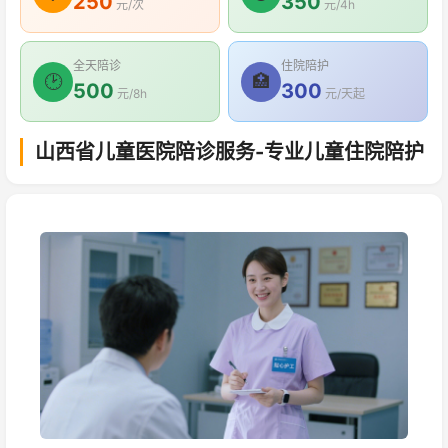
250
350
元/次
元/4h
全天陪诊
住院陪护
🕑
🏥
500
300
元/8h
元/天起
山西省儿童医院陪诊服务-专业儿童住院陪护