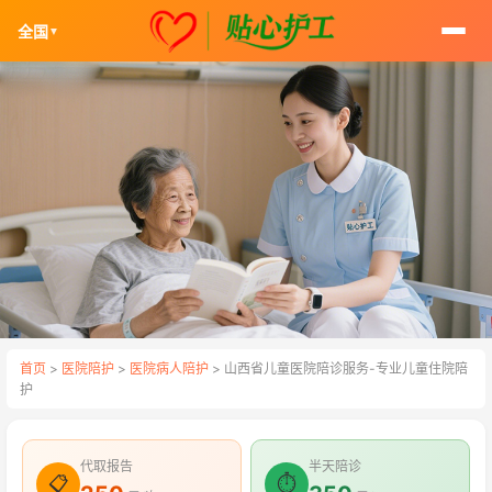
全国
▼
首页
>
医院陪护
>
医院病人陪护
> 山西省儿童医院陪诊服务-专业儿童住院陪
护
代取报告
半天陪诊
📋
⏱