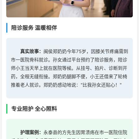
陪诊服务 温暖相伴
真实故事：
闽侯郑奶奶今年75岁，因膝关节疼痛需到
市一医院骨科就诊。孙女通过平台预约了陪诊服务，陪诊
师小王当天早上就在医院等候。从挂号、拍片、诊断到开
药，全程无缝衔接。郑奶奶腿脚不便，小王还借来了轮椅
推着老人就诊。郑奶奶感动地说："比我孙女还贴心！"
专业陪护 全心照料
护理案例：
永泰县的方先生因胃溃疡在市一医院住院