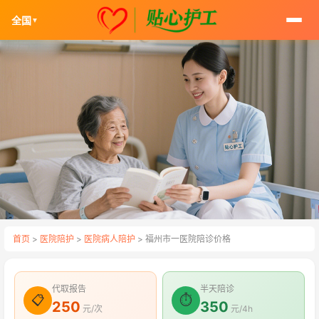
全国
▼
首页
>
医院陪护
>
医院病人陪护
> 福州市一医院陪诊价格
代取报告
半天陪诊
📋
⏱
250
350
元/次
元/4h