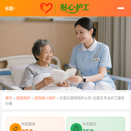
全国
▼
首页
>
医院陪护
>
医院病人陪护
> 石家庄医院陪护公司-石家庄专业护工服务
价格
代取报告
半天陪诊
📋
⏱