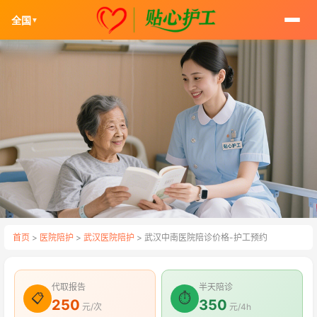
全国
▼
首页
>
医院陪护
>
武汉医院陪护
> 武汉中南医院陪诊价格-护工预约
代取报告
半天陪诊
📋
⏱
250
350
元/次
元/4h