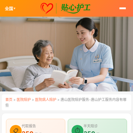
全国
▼
首页
>
医院陪护
>
医院病人陪护
> 唐山医院陪护服务-唐山护工服务内容有哪
些
代取报告
半天陪诊
📋
⏱