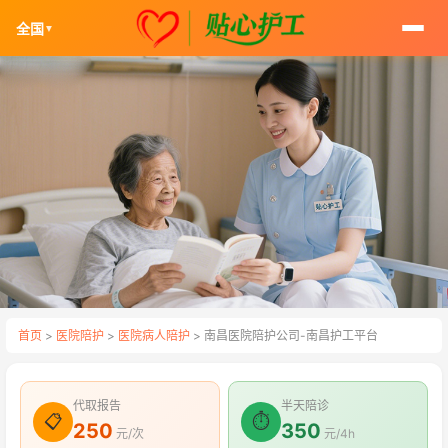
全国
▼
首页
>
医院陪护
>
医院病人陪护
> 南昌医院陪护公司-南昌护工平台
代取报告
半天陪诊
📋
⏱
250
350
元/次
元/4h