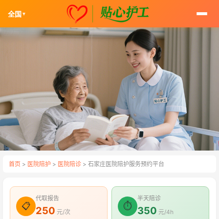
全国
▼
首页
>
医院陪护
>
医院陪诊
> 石家庄医院陪护服务预约平台
代取报告
半天陪诊
📋
⏱
250
350
元/次
元/4h