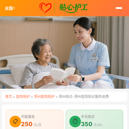
全国
▼
首页
>
医院陪护
>
郑州医院陪护
> 郑州陪诊-郑州医院陪诊服务收费
代取报告
半天陪诊
📋
⏱
250
350
元/次
元/4h