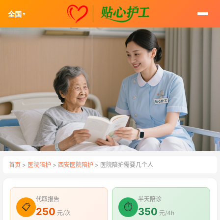
全国
▼
首页
>
医院陪护
>
西安医院陪护
> 医院陪护需要几个人
代取报告
半天陪诊
📋
⏱
250
350
元/次
元/4h