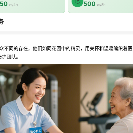
🕑
50
500
元/4h
元/8h
务
不同的存在，他们如同花园中的精灵，用关怀和温暖编织着医
陪护团队。