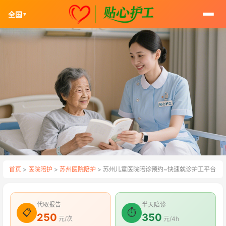
全国
▼
首页
>
医院陪护
>
苏州医院陪护
> 苏州儿童医院陪诊预约~快速就诊护工平台
代取报告
半天陪诊
📋
⏱
250
350
元/次
元/4h