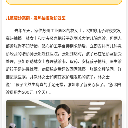
儿童陪诊案例 - 发热抽搐急诊就医
去年冬天，家住苏州工业园区的林女士，3岁的儿子深夜突发
高热抽搐。林女士和丈夫紧急把孩子送到苏大附儿院急诊，但两人
都紧张得不知所措。贴心护工平台接到求助后，立即安排有儿科急
诊经验的陪诊师张姐赶往医院。张姐到达时，孩子已在急诊室接受
处理，张姐帮助林女士办理就诊卡、取药、安抚孩子情绪。医生诊
断孩子是热性惊厥，病情稳定后建议回家观察。张姐全程陪同，详
细记录医嘱，并教林女士如何在家护理发热的孩子。林女士
说："孩子突然生病真的手足无措，张姐来了就安心多了。"急诊陪
诊费用为500元（全天）。