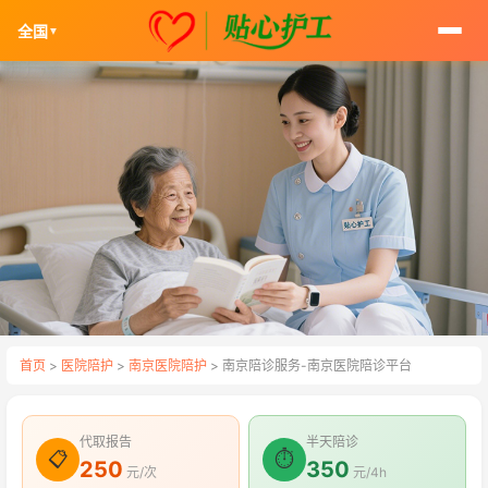
全国
▼
首页
>
医院陪护
>
南京医院陪护
> 南京陪诊服务-南京医院陪诊平台
代取报告
半天陪诊
📋
⏱
250
350
元/次
元/4h