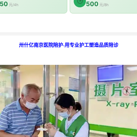
🕑
50
500
元/4h
元/8h
卅什亿南京医院陪护-用专业护工塑造品质陪诊