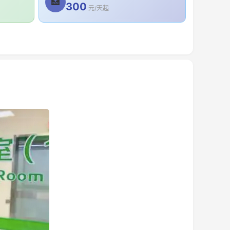
🏥
300
元/天起