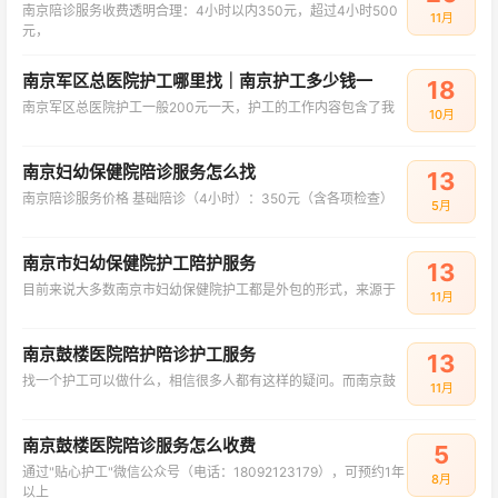
南京陪诊服务收费透明合理：4小时以内350元，超过4小时500
11月
元，
南京军区总医院护工哪里找｜南京护工多少钱一
18
南京军区总医院护工一般200元一天，护工的工作内容包含了我
10月
南京妇幼保健院陪诊服务怎么找
13
南京陪诊服务价格‌ 基础陪诊（4小时）：350元（含各项检查）
5月
南京市妇幼保健院护工陪护服务
13
目前来说大多数南京市妇幼保健院护工都是外包的形式，来源于
11月
南京鼓楼医院陪护陪诊护工服务
13
找一个护工可以做什么，相信很多人都有这样的疑问。而南京鼓
11月
南京鼓楼医院陪诊服务怎么收费
5
通过"贴心护工"微信公众号（电话：18092123179），可预约1年
8月
以上