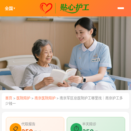
全国
▼
首页
>
医院陪护
>
南京医院陪护
> 南京军区总医院护工哪里找｜南京护工多
少钱一
代取报告
半天陪诊
📋
⏱