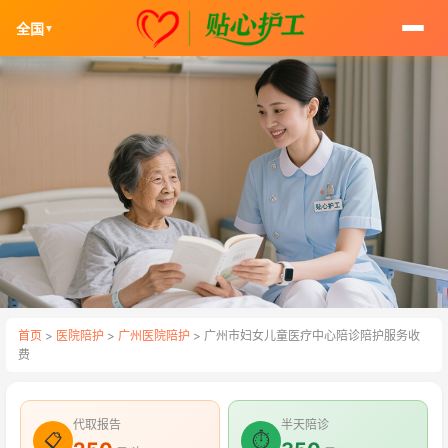
全国
▼
首页
>
医院陪护
>
广州医院陪护
> 广州市妇女儿童医疗中心陪诊陪护服务收
费
代取报告
半天陪诊
📋
⏱