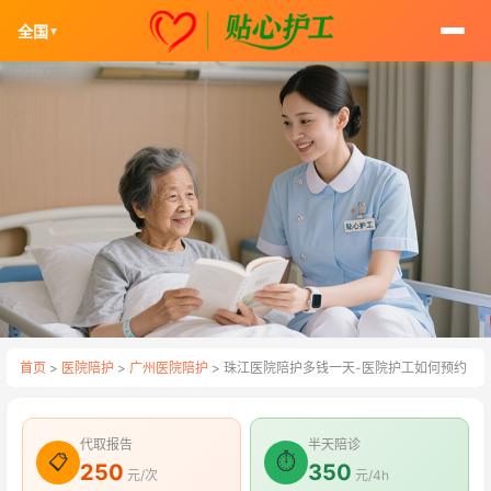
全国
▼
首页
>
医院陪护
>
广州医院陪护
> 珠江医院陪护多钱一天-医院护工如何预约
代取报告
半天陪诊
📋
⏱
250
350
元/次
元/4h