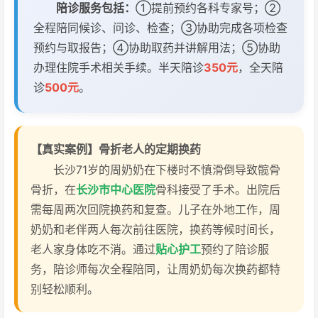
陪诊服务包括：
①提前预约各科专家号；②
全程陪同候诊、问诊、检查；③协助完成各项检查
预约与取报告；④协助取药并讲解用法；⑤协助
办理住院手术相关手续。半天陪诊
350元
，全天陪
诊
500元
。
【真实案例】骨折老人的定期换药
长沙71岁的周奶奶在下楼时不慎滑倒导致髋骨
骨折，在
长沙市中心医院
骨科接受了手术。出院后
需每周两次回院换药和复查。儿子在外地工作，周
奶奶和老伴两人每次前往医院，换药等候时间长，
老人家身体吃不消。通过
贴心护工
预约了陪诊服
务，陪诊师每次全程陪同，让周奶奶每次换药都特
别轻松顺利。