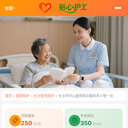
全国
▼
首页
>
医院陪护
>
长沙医院陪护
> 长沙市中心医院陪诊服务多少钱一次
代取报告
半天陪诊
📋
⏱
250
350
元/次
元/4h