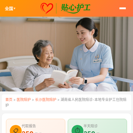
全国
▼
首页
>
医院陪护
>
长沙医院陪护
> 湖南省人民医院陪诊-本地专业护工住院陪
护
代取报告
半天陪诊
📋
⏱