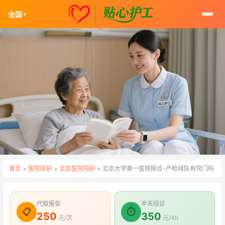
全国
▼
首页
>
医院陪护
>
北京医院陪护
> 北京大学第一医院陪诊-产检排队有窍门吗
代取报告
半天陪诊
📋
⏱
250
350
元/次
元/4h