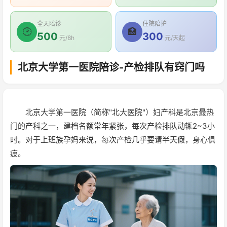
全天陪诊
住院陪护
🕑
🏥
500
300
元/8h
元/天起
北京大学第一医院陪诊-产检排队有窍门吗
北京大学第一医院（简称"北大医院"）妇产科是北京最热
门的产科之一，建档名额常年紧张，每次产检排队动辄2~3小
时。对于上班族孕妈来说，每次产检几乎要请半天假，身心俱
疲。