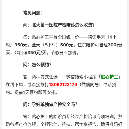
常见问题：
问：北大第一医院产检陪诊怎么收费？
答：贴心护工平台全国统一价——陪诊半天（4小
时）
350元
，全天（8小时）
500元
；住院陪护可自理
300元/
天
，非自理
350元/天
。节假日不加价。
问：怎么预约？
答：两种方式任选——微信搜索小程序「
贴心护工
」
在线下单，或直接拨打
18092123179
（微信同号）电话预
约。提前1天预约即可安排。
问：孕妇单独做产检安全吗？
答：贴心护工的陪诊员都经过产检陪诊专项培训，熟
悉各项产检流程，全程陪伴、搀扶、帮忙拿报告，确保准妈妈