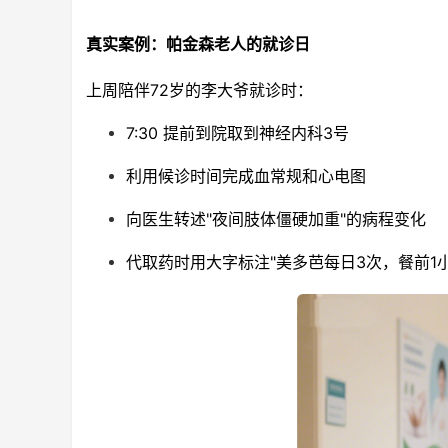
真实案例：帕金森老人的就诊日
上周陪伴72岁的李大爷就诊时：
7:30 提前到院取到神经内科3号
利用候诊时间完成血常规和心电图
向医生转述"夜间肢体僵硬加重"的病程变化
代取药时用大字标注"美多芭每日3次，餐前1小