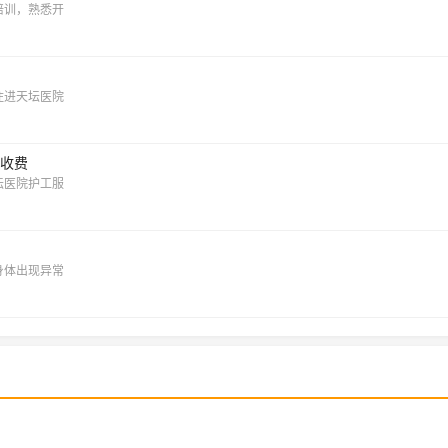
培训，熟悉开
住进天坛医院
格收费
坛医院护工服
身体出现异常