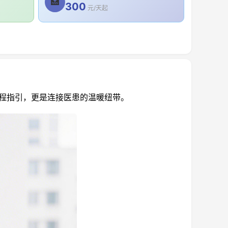
🏥
300
元/天起
程指引，更是连接医患的温暖纽带。