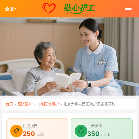
全国
▼
首页
>
医院陪护
>
北京医院陪护
> 北京大学人民医院护工服务预约
代取报告
半天陪诊
📋
⏱
250
350
元/次
元/4h