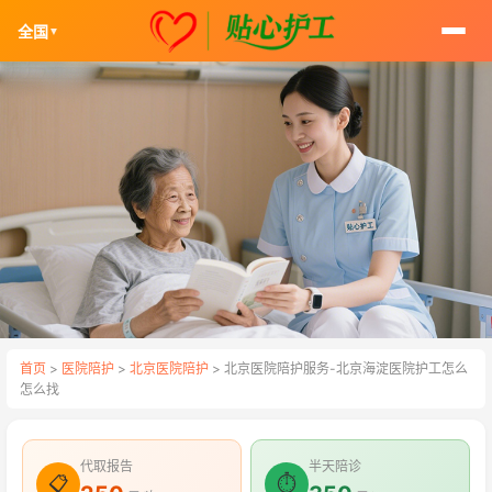
全国
▼
首页
>
医院陪护
>
北京医院陪护
> 北京医院陪护服务-北京海淀医院护工怎么
怎么找
代取报告
半天陪诊
📋
⏱