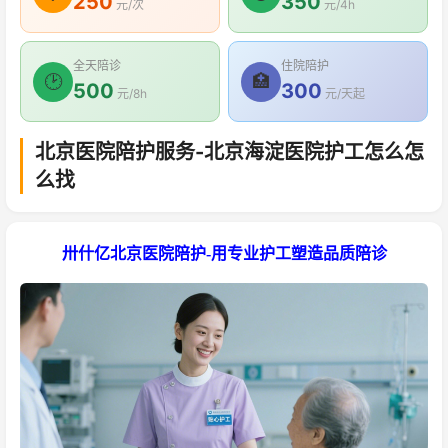
250
350
元/次
元/4h
全天陪诊
住院陪护
🕑
🏥
500
300
元/8h
元/天起
北京医院陪护服务-北京海淀医院护工怎么怎
么找
卅什亿北京医院陪护-用专业护工塑造品质陪诊