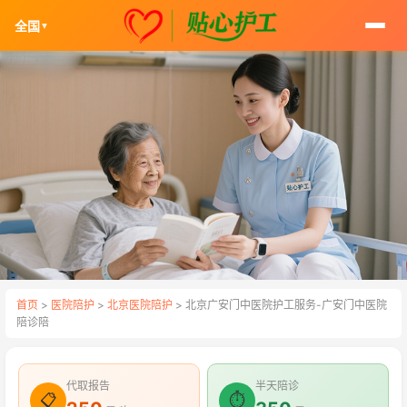
全国
▼
首页
>
医院陪护
>
北京医院陪护
> 北京广安门中医院护工服务-广安门中医院
陪诊陪
代取报告
半天陪诊
📋
⏱