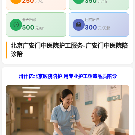
250
350
元/次
元/4h
全天陪诊
住院陪护
🕑
🏥
500
300
元/8h
元/天起
北京广安门中医院护工服务-广安门中医院陪
诊陪
卅什亿北京医院陪护-用专业护工塑造品质陪诊