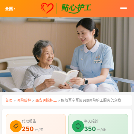
全国
▼
首页
>
医院陪护
>
西安医院护工
> 解放军空军第986医院护工服务怎么找
代取报告
半天陪诊
📋
⏱
250
350
元/次
元/4h