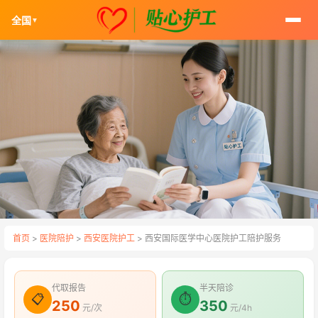
全国
▼
首页
>
医院陪护
>
西安医院护工
> 西安国际医学中心医院护工陪护服务
代取报告
半天陪诊
📋
⏱
250
350
元/次
元/4h