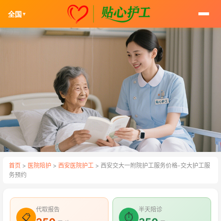
全国
▼
首页
>
医院陪护
>
西安医院护工
> 西安交大一附院护工服务价格-交大护工服
务预约
代取报告
半天陪诊
📋
⏱