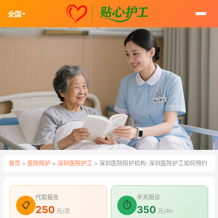
全国
▼
首页
>
医院陪护
>
深圳医院护工
> 深圳医院陪护机构-深圳医院护工如何预约
代取报告
半天陪诊
📋
⏱
250
350
元/次
元/4h