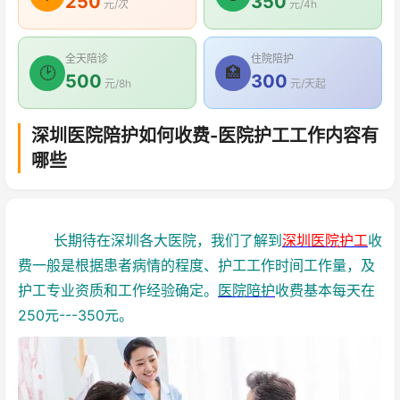
250
350
元/次
元/4h
全天陪诊
住院陪护
🕑
🏥
500
300
元/8h
元/天起
深圳医院陪护如何收费-医院护工工作内容有
哪些
长期待在深圳各大医院，我们了解到
深圳医院护工
收
费一般是根据患者病情的程度、护工工作时间工作量，及
护工专业资质和工作经验确定。
医院陪护
收费基本每天在
250元---350元。