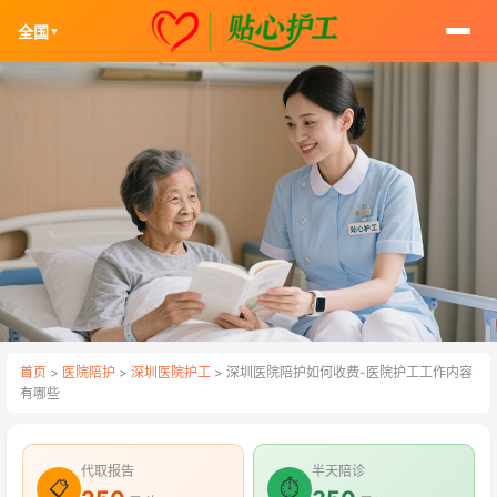
全国
▼
首页
>
医院陪护
>
深圳医院护工
> 深圳医院陪护如何收费-医院护工工作内容
有哪些
代取报告
半天陪诊
📋
⏱