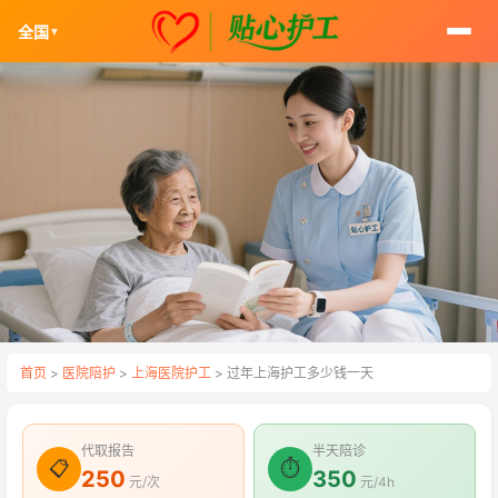
全国
▼
首页
>
医院陪护
>
上海医院护工
> 过年上海护工多少钱一天
代取报告
半天陪诊
📋
⏱
250
350
元/次
元/4h