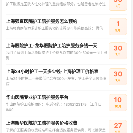
护工服务是医院人性化护理的重要组成部分，也是患者在治疗过
7月
上海强直医院护工陪护服务怎么预约
1
上海强直医院力求让护工服务预约流程尽可能简便高效： 微信
9月
上海医院护工-龙华医院护工陪护服务多钱一天
30
我们了解到上海龙华医院护工价格从以前的300-500元一度上涨
7月
到
上海24小时护工一天多少钱-上海护理工价格表
30
上海24小时护工一般最低也会在300元左右，护工是全天候负责
7月
病
华山医院专业护工陪护服务平台
10
华山医院护工陪护预约： 电话预约：18092123179 （工作日
10月
8:00
上海新华医院护工陪护服务价格收费
27
了解护工服务的收费标准和选择合适的服务提供商，可以确保患
9月